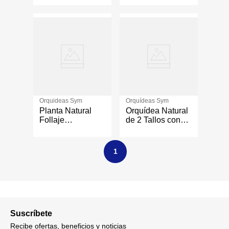
cm - Colores
Surtidos
Surtidos
Orquideas Sym
Orquídeas Sym
Planta Natural
Orquídea Natural
Follaje
de 2 Tallos con
Sanseviera
Maceta Colores
Mediana
Surtidos
1
Suscríbete
Recibe ofertas, beneficios y noticias