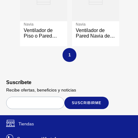
Navia
Navia
Ventilador de
Ventilador de
Piso o Pared
Pared Navia de
Vortex
18 Plg con 3
Accelerator de 12
Velocidades
Plg con 3
Color Blanco
1
Velocidades
Color Blanco
Suscríbete
Recibe ofertas, beneficios y noticias
SUSCRIBIRME
Tiendas