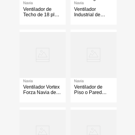
Navia
Navia
Ventilador de
Ventilador
Techo de 18 plg
Industrial de
con 3
Pedestal Vortex
Velocidades
de 30 plg con 3
Color Negro
Velocidades
Color Negro
Navia
Navia
Ventilador Vortex
Ventilador de
Forza Navia de
Piso o Pared
20 Plg 3
Turbo Navia de
Velocidades
20 Plg con 3
Color Negro
Velocidades