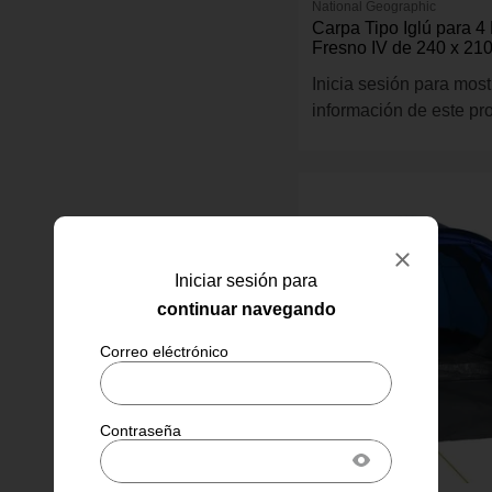
National Geographic
Carpa Tipo Iglú para 4
Fresno IV de 240 x 21
Roja
Inicia sesión para most
información de este pr
Iniciar sesión para
continuar navegando