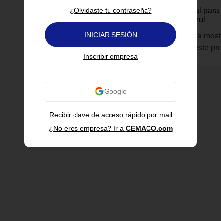
National Geographic
¿Olvidaste tu contraseña?
Carpa Estructural para
Toronto Color Azul
INICIAR SESIÓN
Inicia sesión para most
información de este pr
Inscribir empresa
Recibir clave de acceso rápido por mail
¿No eres empresa? Ir a
CEMACO.com