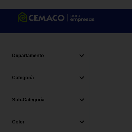
Departamento
Patio
(
4
)
Categoría
Camping
(
4
)
Sub-Categoría
Carpas
(
3
)
Sleeping Bags
(
1
)
Color