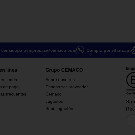
cemacoparaempresas@cemaco.com
Compra por whatsapp
en línea
Grupo CEMACO
 en tienda
Sobre nosotros
s de pago
Deseas ser proveedor
as frecuentes
Cemaco
Juguetón
Sus
Bebé juguetón
Reci