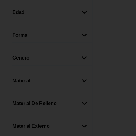
Azul
(
3
)
Rojo
(
1
)
Edad
Gris
(
1
)
13+ Años
(
3
)
Forma
Curvada
(
2
)
Ovalada
(
1
)
Género
Domo
(
1
)
Unisex
(
3
)
Material
Poliéster
(
3
)
Material De Relleno
Fibra Sintética
(
1
)
Material Externo