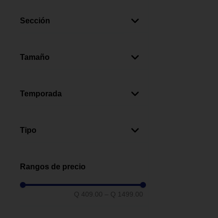
Poliéster
(
1
)
Sección
Outdoor Living
(
3
)
Tamaño
Estándar
(
2
)
Mediano
(
1
)
Temporada
Verano
(
1
)
Tipo
Mummy
(
1
)
Iglú
(
1
)
Rangos de precio
Estructural
(
1
)
Carpas Y Túneles
(
1
)
Q 409.00
–
Q 1499.00
Accesorios
(
1
)