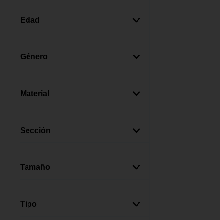
Azul
(
3
)
Multicolor
(
2
)
Edad
Verde
(
1
)
1-2 Años
(
6
)
Rosado
(
1
)
0-12 Meses
(
6
)
Género
Gris
(
1
)
Blanco
(
1
)
Unisex
(
6
)
Material
Plástico
(
6
)
Silicona
(
3
)
Sección
Bebés
(
7
)
Cocina
(
1
)
Tamaño
Grande
(
1
)
Tipo