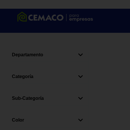
Departamento
Bebés
(
7
)
Categoría
Alimentación
(
6
)
Lactancia
(
1
)
Sub-Categoría
Vasos Entrenadores
(
4
)
Cubiertos
(
2
)
Color
Accesorios Para Biberones
(
1
)