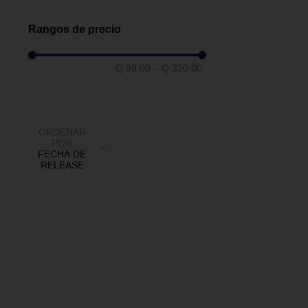
Juego De Cucharas
(
2
)
Escurridor
(
1
)
Rangos de precio
Q 99.00
–
Q 320.00
ORDENAR
POR
FECHA DE
RELEASE