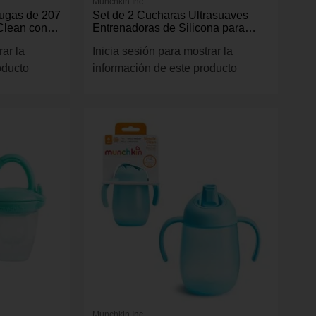
Munchkin Inc
fugas de 207
Set de 2 Cucharas Ultrasuaves
Clean con
Entrenadoras de Silicona para
r Rosada
Bebé - Colores Surtidos
rar la
Inicia sesión para mostrar la
oducto
información de este producto
Munchkin Inc