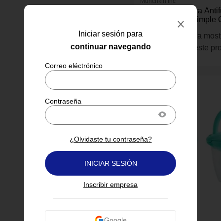
Munchkin Inc
Taza Entrenadora Anti
mL para Bebé Simple 
Asas Removibles Colo
Iniciar sesión para
Inicia sesión para most
continuar navegando
información de este pr
¿Olvidaste tu contraseña?
INICIAR SESIÓN
Inscribir empresa
Munchkin Inc