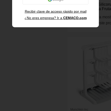
Alimentador de Silico
con Cámara para Fruta
Recibir clave de acceso rápido por mail
Unidades
Inicia sesión para most
¿No eres empresa? Ir a
CEMACO.com
información de este pr
Munchkin Inc