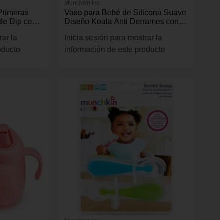
Munchkin Inc
Primeras
Vaso para Bebé de Silicona Suave
le Dip con
Diseño Koala Anti Derrames con
Asas 8 oz Color Verde Menta
rar la
Inicia sesión para mostrar la
oducto
información de este producto