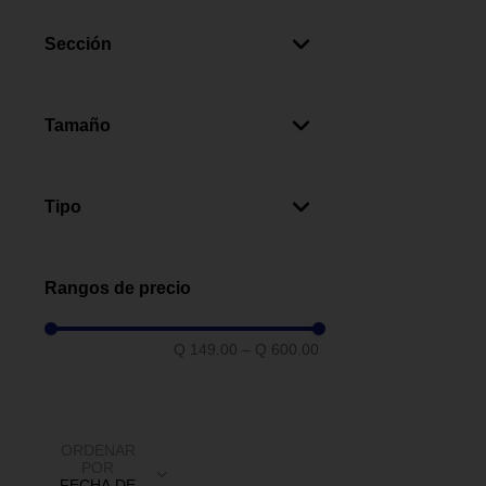
Plástico
(
8
)
Icisa
(
1
)
Madera
(
1
)
Sección
Baños
(
8
)
Tamaño
Mediano
(
7
)
Pequeño
(
1
)
Tipo
Grande
(
1
)
Espejo
(
1
)
Rangos de precio
Q 149.00
–
Q 600.00
ORDENAR
POR
FECHA DE