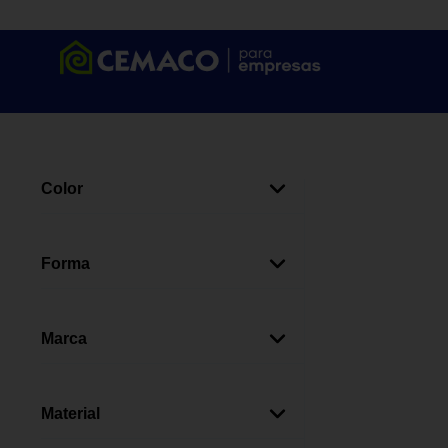
Color
Blanco
(
5
)
Café
(
4
)
Forma
Rectangular
(
9
)
Marca
Astra
(
4
)
Plastimás
(
3
)
Material
Zenith
(
1
)