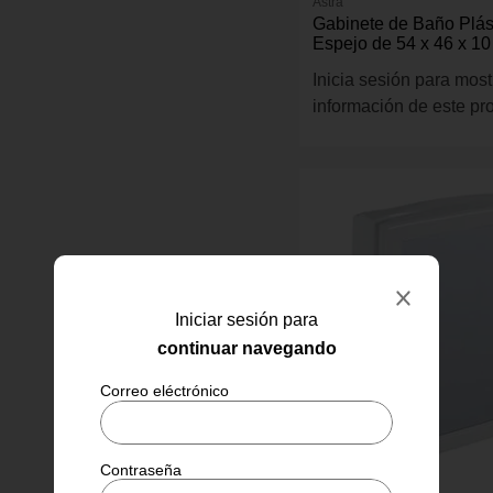
Astra
Gabinete de Baño Plás
Espejo de 54 x 46 x 10
Blanco
Inicia sesión para most
información de este pr
Iniciar sesión para
continuar navegando
Astra