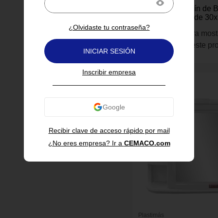
Gabinete Botiquín de 
Espejo Plástico de 30
¿Olvidaste tu contraseña?
Inicia sesión para most
información de este pr
INICIAR SESIÓN
Inscribir empresa
Recibir clave de acceso rápido por mail
¿No eres empresa? Ir a
CEMACO.com
Plastimás