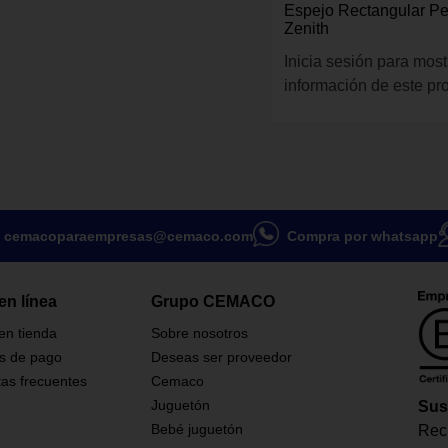
Espejo Rectangular P
Zenith
Inicia sesión para most
información de este pr
cemacoparaempresas@cemaco.com
Compra por whatsapp
en línea
Grupo CEMACO
 en tienda
Sobre nosotros
s de pago
Deseas ser proveedor
as frecuentes
Cemaco
Juguetón
Sus
Bebé juguetón
Reci