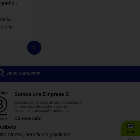
equeño -
rar la
oducto
1
(502) 2499-7575
Somos una Empresa B
Estámos orgullosos de ser reconocidos
por los más altos estándares de
sostenibilidad social y ambiental
Conoce más
críbete
Chat
be ofertas, beneficios y noticias