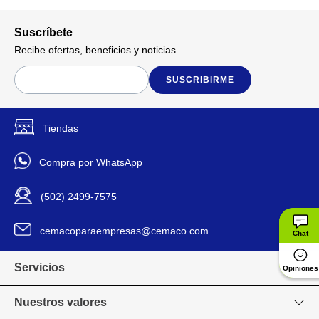
capacidad y diseño en un solo
producto.
Suscríbete
Recibe ofertas, beneficios y noticias
Si
Auto Apagado
SUSCRIBIRME
Si
Botón Para Cancelar
Tiendas
45 litros
Capacidad
Compra por WhatsApp
Amplia capacidad de 1.6 pies
cúbicos y 45 L ideal para
(502) 2499-7575
calentar, cocinar o
descongelar porciones
grandes con mayor
cemacoparaempresas@cemaco.com
Chat
comodidad.
Diseño en acero inoxidable
con puerta espejo que aporta
Servicios
Opiniones
un estilo moderno y elegante
para complementar cualquier
Nuestros valores
cocina.
Controla cada preparación