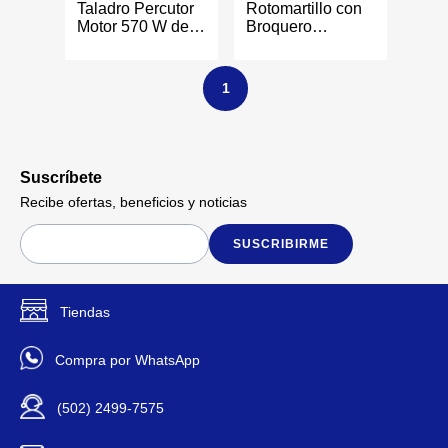
Taladro Percutor
Rotomartillo con
Motor 570 W de
Broquero
5/8 Plg
Metálico 740 W
16 Mm 0-3,200
RPM
1
Suscríbete
Recibe ofertas, beneficios y noticias
SUSCRIBIRME
Tiendas
Compra por WhatsApp
(502) 2499-7575