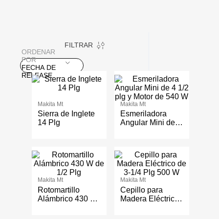
FILTRAR
ORDENAR
POR
FECHA DE
RELEASE
Makita Mt
Makita Mt
Sierra de Inglete
Esmeriladora
14 Plg
Angular Mini de 4
1/2 plg y Motor de
540 W
Makita Mt
Makita Mt
Rotomartillo
Cepillo para
Alámbrico 430 W
Madera Eléctrico
de 1/2 Plg
de 3-1/4 Plg 500
W