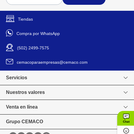
Estructura con líneas
Detalles del Producto
verticales que aporta
estabilidad visual y soporte.
Apta para todo tipo de plantas
Tiendas
ornamentales o de interior.
Fácil de limpiar y mantener,
Compra por WhatsApp
resistente a humedad y rayos
UV.
(502) 2499-7575
32x32x42 cm
Dimensiones
cemacoparaempresas@cemaco.com
Green Tech
Marca
Servicios
ESQ-B
Modelo
Nuestros valores
Grande
Tamaño
Venta en línea
Maceta Estándar
Tipo
Grupo CEMACO
Chat