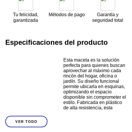
Tu felicidad,
Métodos de pago
Garantía y
garantizada
seguridad total
Especificaciones del producto
Esta maceta es la solución
perfecta para quienes buscan
aprovechar al máximo cada
rincón del hogar, oficina o
jardín. Su diseño funcional
permite ubicarla en esquinas,
optimizando el espacio
disponible sin comprometer el
estilo. Fabricada en plástico
de alta resistencia, esta
maceta ofrece durabilidad
Descripción
frente a cambios climáticos,
VER TODO
humedad y exposición solar.
Su tonalidad blanca se adapta