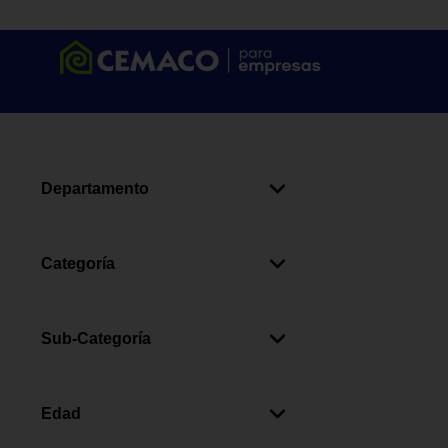
Departamento
Juguetes
(
1
)
Categoría
Pre-Escolar
(
1
)
Sub-Categoría
Personajes
(
1
)
Edad