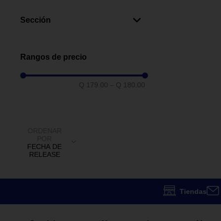
5-7 Años
(
1
)
2-4 Años
(
1
)
Sección
1-2 Años
(
1
)
Juguetes
(
1
)
Rangos de precio
Q 179.00
–
Q 180.00
ORDENAR
POR
FECHA DE
RELEASE
Tiendas