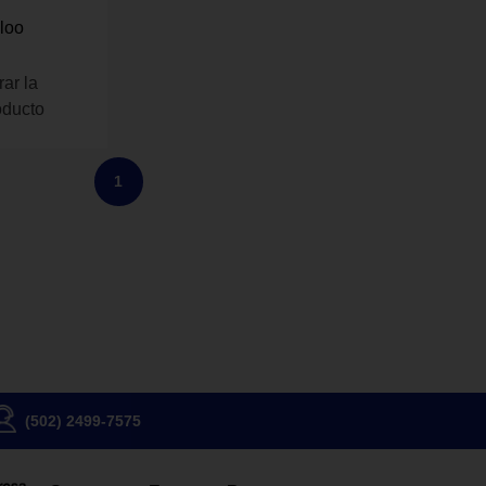
aloo
rar la
oducto
1
(502) 2499-7575