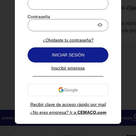
Looloo Kids
Figura Dinosaurio Zig
Inicia sesión para most
información de este pr
¿Olvidaste tu contraseña?
INICIAR SESIÓN
Inscribir empresa
Recibir clave de acceso rápido por mail
¿No eres empresa? Ir a
CEMACO.com
cemacoparaempresas@cemaco.com
Compra por whatsapp