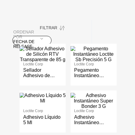
FILTRAR
ORDENAR
POR
FECHA DE
RELEASE
Loctite Corp
Loctite Corp
Sellador
Pegamento
Adhesivo de
Instantáneo
Silicón RTV
Loctite Sb
Transparente de
Precisión 5 G
85 g
Loctite Corp
Loctite Corp
Adhesivo Líquido
Adhesivo
5 Ml
Instantáneo
Super Bonder 3 G