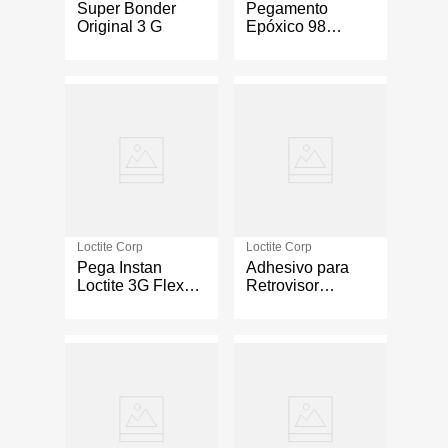
Super Bonder
Pegamento
Original 3 G
Epóxico 98
Gramos
Loctite Corp
Loctite Corp
Pega Instan
Adhesivo para
Loctite 3G Flexgel
Retrovisor
3Pack
Automotriz de 0.6
mL