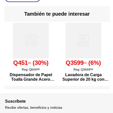
765595
Código SKU
También te puede interesar
Q451
(
30
%)
Q3599
(
6
%)
49
00
Reg:
Q644
99
Reg:
Q3849
00
Dispensador de Papel
Lavadora de Carga
Toalla Grande Acero
Superior de 20 kg con
Inoxidable
Agitador Color Blanco
Suscríbete
Recibe ofertas, beneficios y noticias