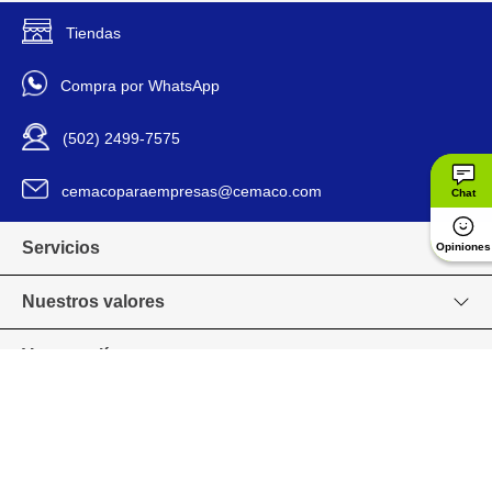
alto rendimiento lumínico.
Tiendas
Tecnolite
Marca
Compra por WhatsApp
1DFLCLED281DCCCS
Modelo
(502) 2499-7575
1196381
Código SKU
cemacoparaempresas@cemaco.com
Chat
Servicios
Opiniones
Nuestros valores
Venta en línea
Grupo CEMACO