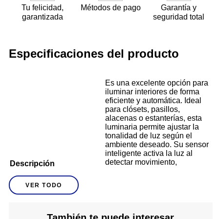
Tu felicidad,
Métodos de pago
Garantía y
garantizada
seguridad total
Especificaciones del producto
Es una excelente opción para
iluminar interiores de forma
eficiente y automática. Ideal
para clósets, pasillos,
alacenas o estanterías, esta
luminaria permite ajustar la
tonalidad de luz según el
ambiente deseado. Su sensor
inteligente activa la luz al
detectar movimiento,
Descripción
brindando practicidad y ahorro
de energía. Con un diseño
VER TODO
compacto y moderno, se
integra fácilmente en
cualquier espacio sin alterar la
estética del lugar. Es una
También te puede interesar