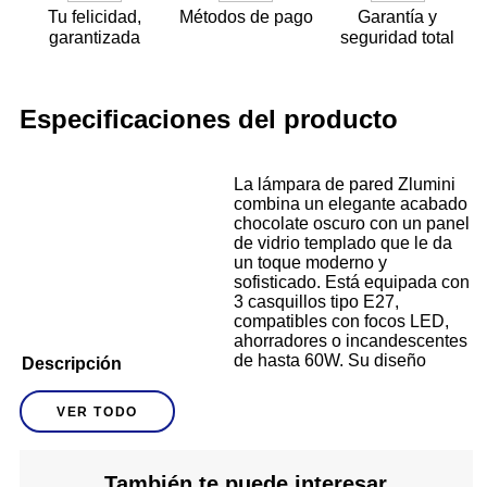
Tu felicidad,
Métodos de pago
Garantía y
garantizada
seguridad total
Especificaciones del producto
La lámpara de pared Zlumini
combina un elegante acabado
chocolate oscuro con un panel
de vidrio templado que le da
un toque moderno y
sofisticado. Está equipada con
3 casquillos tipo E27,
compatibles con focos LED,
ahorradores o incandescentes
de hasta 60W. Su diseño
Descripción
lineal y minimalista la hace
perfecta para baños,
VER TODO
tocadores, pasillos o
habitaciones que requieran
buena iluminación decorativa.
El vidrio no solo embellece,
También te puede interesar