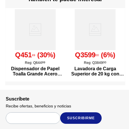
sino que también proporciona
mayor durabilidad y facilidad
de limpieza.
E27
Base
3
Cantidad De Bombillos
Q451
(
30
%)
Q3599
(
6
%)
49
00
Chocolate
Descripción De Color
Reg:
Q644
99
Reg:
Q3849
00
Dispensador de Papel
Lavadora de Carga
Toalla Grande Acero
Superior de 20 kg con
3 portalámparas tipo E27.
Inoxidable
Agitador Color Blanco
Soporte para focos de hasta
60 W.
Base metálica con acabado
Detalles del Producto
color chocolate.
Suscríbete
Cubierta de vidrio templado.
Ideal para interiores.
Recibe ofertas, beneficios y noticias
SUSCRIBIRME
Zlumini
Marca