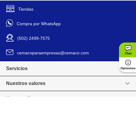
Mecanismo De
Switch
Tiendas
Encendido
Compra por WhatsApp
4203-9
Modelo
(502) 2499-7575
60 W
Potencia Eléctrica
cemacoparaempresas@cemaco.com
Chat
Modernas
Tipo
Servicios
Opiniones
1171212
Código SKU
Nuestros valores
Venta en línea
Grupo CEMACO