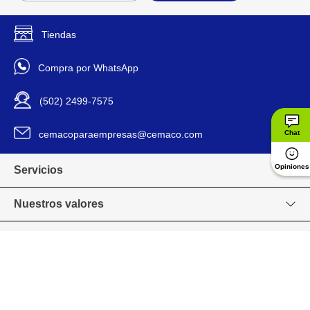
Incandescente
Tecnología
Tiendas
Incandescentes
Tipo De Bombilla
Compra por WhatsApp
Luz Cálida
Tipo De Luz
(502) 2499-7575
120 V
Voltaje
cemacoparaempresas@cemaco.com
Chat
161355
Código SKU
Opiniones
Servicios
Nuestros valores
Venta en línea
Grupo CEMACO