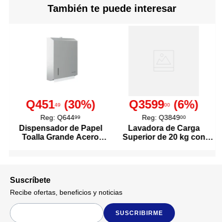
difumina la luz.
También te puede interesar
Con interruptor de encendido
y apagado.
Detalles del Producto
Ideal para pasillos, recámaras
o baños.
Fácil de conectar
directamente a la toma.
Moderno
Diseño / Estilo
Q451
(
30
%)
Q3599
(
6
%)
49
00
Eléctrica
Fuente De Energía
Reg:
Q644
Reg:
Q3849
99
00
Dispensador de Papel
Lavadora de Carga
Toalla Grande Acero
Superior de 20 kg con
Amerelle
Marca
Inoxidable
Agitador Color Blanco
Mecanismo De
Switch
Encendido
Suscríbete
Recibe ofertas, beneficios y noticias
3031895
Modelo
SUSCRIBIRME