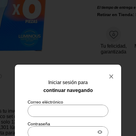
El tiempo de entrega e
Retirar en Tienda: 
Tu felicidad,
garantizada
Iniciar sesión para
continuar navegando
 tu inversión en iluminación
ico set de 6 focos LED A19 de
n solo 13 W de consumo, cada
1,301 lúmenes de luz blanca
ecta para espacios donde se