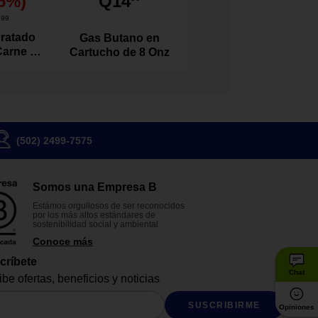
5
%)
Q14
1
99
ratado
Gas Butano en
Carne de
Cartucho de 8 Onz
l 100
s
(502) 2499-7575
Somos una Empresa B
Estámos orgullosos de ser reconocidos
por los más altos estándares de
sostenibilidad social y ambiental
Conoce más
críbete
Chat
be ofertas, beneficios y noticias
SUSCRIBIRME
Opiniones