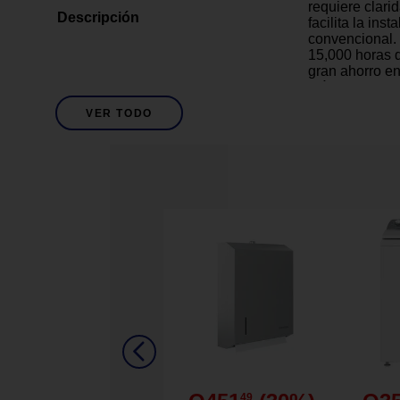
requiere clari
Descripción
facilita la ins
convencional.
15,000 horas d
gran ahorro e
más luz a tu ho
estilo y rendim
VER TODO
Nevado
Acabado
E27
Base
6
Cantidad de Piezas
Blanco
Descripción De Color
Potencia de 1
en focos inca
Flujo luminos
una iluminació
49