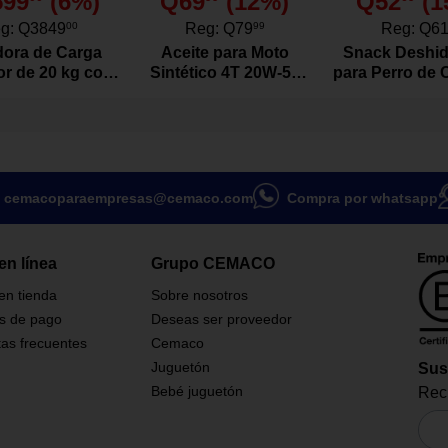
599
(
6
%)
Q69
(
12
%)
Q52
(
1
,500 K ideal para espacios
requieren luz blanca brillante.
g:
Q3849
00
Reg:
Q79
99
Reg:
Q6
 E27 compatible con la
ora de Carga
Aceite para Moto
Snack Deshid
mparas y sockets.
or de 20 kg con
Sintético 4T 20W-50
para Perro de 
D integrada que brinda hasta
or Color Blanco
Actevo de 1 Litro
Res Natura
 energético.
Gramo
años con vida útil estimada de
oras.
cemacoparaempresas@cemaco.com
Compra por whatsapp
en línea
Grupo CEMACO
 en tienda
Sobre nosotros
s de pago
Deseas ser proveedor
as frecuentes
Cemaco
Juguetón
Sus
Bebé juguetón
Reci
MV330-6