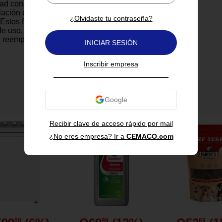
dad constante. Su base E27
talación en cualquier lámpara
¿Olvidaste tu contraseña?
 Estos focos LED ofrecen hasta
e uso, lo que representa un
n reemplazos y energía. Dale
INICIAR SESIÓN
gar u oficina con eficiencia,
iento confiable.
Inscribir empresa
También te puede interesar
Recibir clave de acceso rápido por mail
¿No eres empresa? Ir a
CEMACO.com
3 W con equivalencia a 100 W
ndescentes.
o de 1,301 lúmenes que ofrece
n clara y potente.
00
99
69