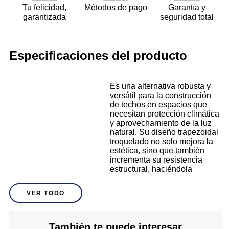
Tu felicidad,
Métodos de pago
Garantía y
garantizada
seguridad total
Especificaciones del producto
Es una alternativa robusta y
versátil para la construcción
de techos en espacios que
necesitan protección climática
y aprovechamiento de la luz
natural. Su diseño trapezoidal
troquelado no solo mejora la
estética, sino que también
incrementa su resistencia
estructural, haciéndola
adecuada para zonas con
vientos fuertes o
VER TODO
precipitaciones frecuentes. El
policarbonato blanco
translúcido permite el paso de
luz difusa, creando ambientes
También te puede interesar