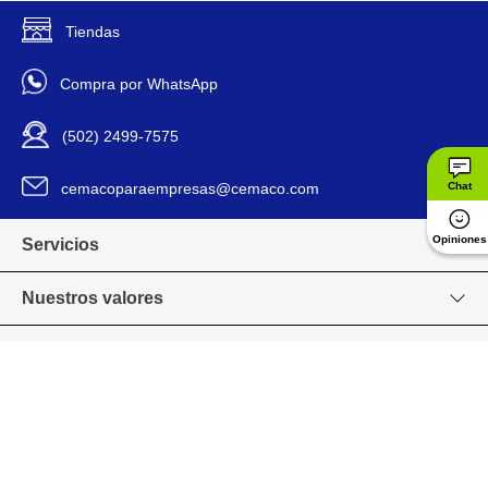
1.04 m
Ancho
Tiendas
Ancho/Frente De
1.04 cm
Compra por WhatsApp
Empaque
Blanco
(502) 2499-7575
Descripción De Color
cemacoparaempresas@cemaco.com
Chat
Resina plástica de alta
Descripción De Material
resistencia.
Opiniones
Servicios
Lámina de policarbonato
troquelado color blanco,
Nuestros valores
diseñada para brindar
resistencia estructural y paso
de luz difusa.
Venta en línea
Diseño troquelado tipo
trapezoidal que ofrece mayor
Grupo CEMACO
rigidez y estabilidad frente a
vientos fuertes y lluvias
intensas.
Acabado blanco translúcido
con tratamiento UV que