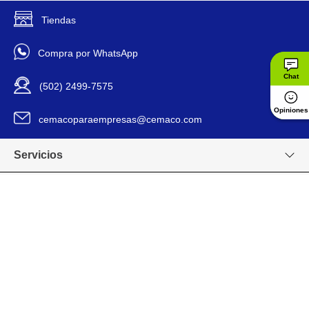
Tiendas
Traslucido
Descripción De Color
Compra por WhatsApp
Resina plástica de alta
Descripción De Material
resistencia.
Chat
(502) 2499-7575
Fabricada en policarbonato
Opiniones
cemacoparaempresas@cemaco.com
translúcido resistente.
Medidas de 0.81 m de ancho
por 6 pies de largo.
Servicios
Diseño ondulado para mayor
Detalles del Producto
rigidez y drenaje.
Permite el paso de luz natural.
Nuestros valores
Ideal para techos, terrazas o
invernaderos.
Venta en línea
Roma u ondulada
Diseño / Estilo
Grupo CEMACO
6 mm
Espesor