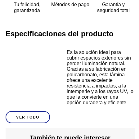
Tu felicidad,
Métodos de pago
Garantía y
garantizada
seguridad total
Especificaciones del producto
Es la solución ideal para
cubrir espacios exteriores sin
perder iluminación natural.
Gracias a su fabricación en
policarbonato, esta lámina
ofrece una excelente
resistencia a impactos, a la
intemperie y a los rayos UV, lo
que la convierte en una
opción duradera y eficiente
para techos, terrazas, patios,
cocheras o invernaderos. Su
VER TODO
diseño ondulado favorece el
drenaje del agua y aporta
Descripción
mayor rigidez estructural,
permitiendo una instalación
También te puede interesar