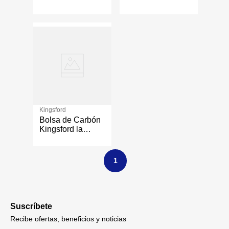
Alta Intensidad 12
Encendido
Lb
Instantáneo 12 Lb
Kingsford
Bolsa de Carbón
Kingsford la
Original para
Parrillas y BBQ
de 16 Lbs
1
Suscríbete
Recibe ofertas, beneficios y noticias