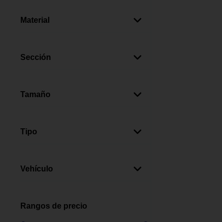
Negro
(
4
)
Gris
(
2
)
Material
Rojo
(
1
)
Metal
(
4
)
Plateado
(
1
)
Caucho
(
4
)
Sección
Multicolor
(
1
)
Poliéster
(
2
)
Blanco
(
1
)
Automotriz
(
4
)
Hule
(
2
)
Amarillo
(
1
)
Tamaño
Vinilo
(
1
)
Pequeño
(
5
)
Mediano
(
2
)
Tipo
Lazo
(
2
)
Gancho Punto De Anclaje
(
1
)
Vehículo
Gancho Argolla
(
1
)
Autos
(
9
)
Motos
(
1
)
Rangos de precio