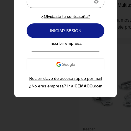
Cuerda Elástica Multi
Plg - Keeper
¿Olvidaste tu contraseña?
Inicia sesión para most
información de este pr
INICIAR SESIÓN
Inscribir empresa
Recibir clave de acceso rápido por mail
¿No eres empresa? Ir a
CEMACO.com
Keeper