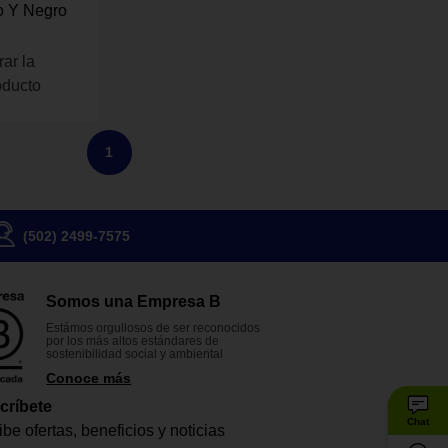
o Y Negro
rar la
oducto
1
(502) 2499-7575
Somos una Empresa B
Estámos orgullosos de ser reconocidos
por los más altos estándares de
sostenibilidad social y ambiental
Conoce más
críbete
Chat
be ofertas, beneficios y noticias