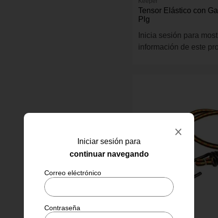
Keeper
Tensor Elástico con G
Plg
Inicia sesión para most
información de este pr
Iniciar sesión para
continuar navegando
Keeper