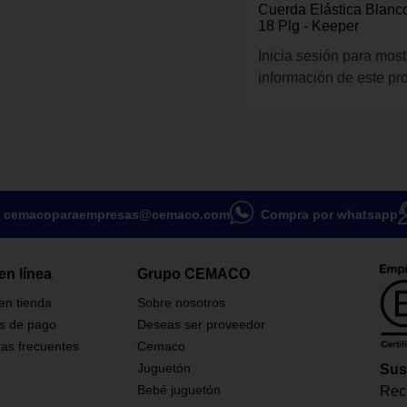
Cuerda Elástica Blanc
18 Plg - Keeper
Inicia sesión para most
información de este pr
cemacoparaempresas@cemaco.com
Compra por whatsapp
en línea
Grupo CEMACO
 en tienda
Sobre nosotros
s de pago
Deseas ser proveedor
as frecuentes
Cemaco
Juguetón
Sus
Bebé juguetón
Reci