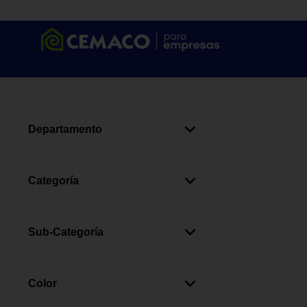
Departamento
Autos Y Motos
(
9
)
Categoría
Portaequipaje Y Carga
(
9
)
Sub-Categoría
Cuerdas
(
5
)
Remolque
(
2
)
Color
Ganchos Autos
(
2
)