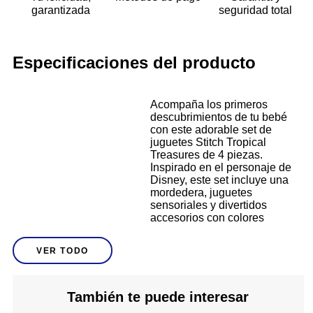
garantizada
seguridad total
Especificaciones del producto
Acompaña los primeros
descubrimientos de tu bebé
con este adorable set de
juguetes Stitch Tropical
Treasures de 4 piezas.
Inspirado en el personaje de
Disney, este set incluye una
mordedera, juguetes
sensoriales y divertidos
accesorios con colores
vibrantes que estimulan la
vista y el tacto del bebé.
VER TODO
Gracias a sus prácticos aros,
Descripción
se pueden colgar fácilmente
en la carriola, cuna o
portabebé. Todos los
También te puede interesar
componentes están fabricados