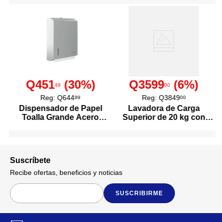
con materiales libres de BPA y
seguros para el uso infantil
desde los 0 meses. Perfecto
para regalar, este set combina
la ternura del personaje Stitch
con funciones diseñadas para
apoyar el desarrollo sensorial
y motor del bebé.
Q451
(
30
%)
Q3599
(
6
%)
49
00
4 pzas
Cantidad de Piezas
Reg:
Q644
Reg:
Q3849
99
00
Dispensador de Papel
Lavadora de Carga
Toalla Grande Acero
Superior de 20 kg con
0+ Meses
Descripción De Edad
Inoxidable
Agitador Color Blanco
Incluye 4 juguetes de
estimulación.
Suscríbete
1 mordedera integrada.
Aro para colgar en carriola o
Recibe ofertas, beneficios y noticias
cuna.
Detalles del Producto
Personaje Stitch Disney.
SUSCRIBIRME
Ideal para bebés desde 0
meses.
Materiales seguros y