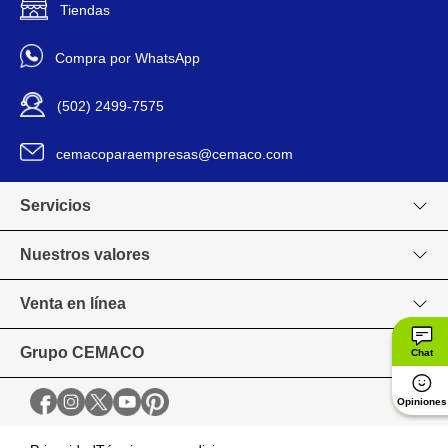
duraderos.
Tiendas
Compra por WhatsApp
Disney
Marca
(502) 2499-7575
17473
Modelo
cemacoparaempresas@cemaco.com
Stitch
Personaje
Servicios
No
Requiere Baterías
Nuestros valores
1190165
Código SKU
Venta en línea
Grupo CEMACO
Chat
Opiniones