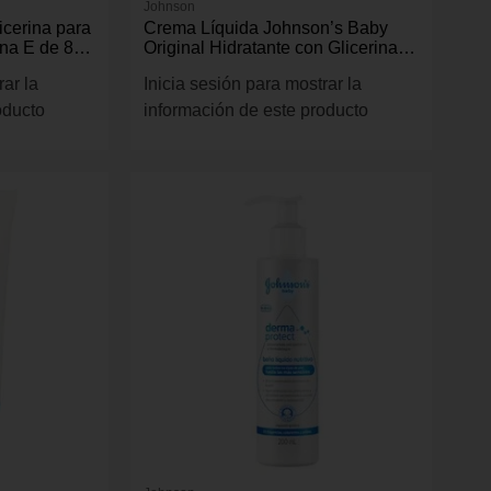
Johnson
icerina para
Crema Líquida Johnson’s Baby
ina E de 80
Original Hidratante con Glicerina
Vegetal 100 mL
rar la
Inicia sesión para mostrar la
oducto
información de este producto