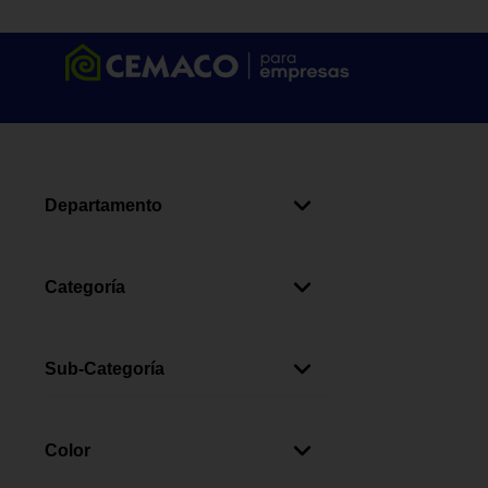
Departamento
Cuidado Personal Y
(
4
)
Bienestar
Categoría
Higiene Y Cuidado Corporal
(
4
)
Sub-Categoría
Jabones Corporales
(
2
)
Cremas Corporales
(
2
)
Color