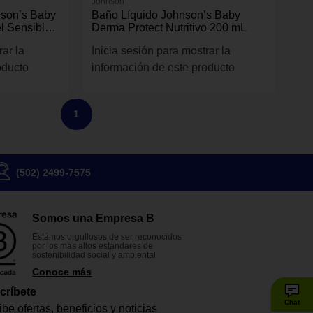
Johnson
nson’s Baby
Baño Líquido Johnson’s Baby
l Sensible
Derma Protect Nutritivo 200 mL
rar la
Inicia sesión para mostrar la
oducto
información de este producto
1
(502) 2499-7575
Somos una Empresa B
Estámos orgullosos de ser reconocidos
por los más altos estándares de
sostenibilidad social y ambiental
Conoce más
críbete
Chat
be ofertas, beneficios y noticias