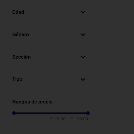
Blanco
(
2
)
Rosado
(
1
)
Edad
Naranja
(
1
)
0+ Meses
(
4
)
Género
Unisex
(
2
)
Sección
Bebés
(
2
)
Tipo
Jabón Líquido
(
1
)
Jabón En Barra
(
1
)
Rangos de precio
Q 15.00
–
Q 130.00