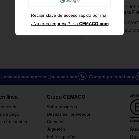
Johnson
Crema Hidratante Joh
Derma Protect para Pie
Recibir clave de acceso rápido por mail
200 mL
Inicia sesión para most
¿No eres empresa? Ir a
CEMACO.com
información de este pr
cemacoparaempresas@cemaco.com
Compra por whatsapp
en línea
Grupo CEMACO
 en tienda
Sobre nosotros
s de pago
Deseas ser proveedor
as frecuentes
Cemaco
Juguetón
Sus
Bebé juguetón
Reci