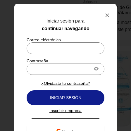
Johnson
Jabón Johnson’s de Gl
Bebé con Miel y Vitam
Grs
Iniciar sesión para
Inicia sesión para most
continuar navegando
información de este pr
¿Olvidaste tu contraseña?
INICIAR SESIÓN
Inscribir empresa