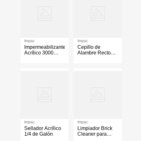
Impac
Impac
Impermeabilizante
Cepillo de
Acrílico 3000
Alambre Recto
Aislante Térmico
con Mango de
Cubeta Color
Madera de 4 x 13
Terracota
plg
Impac
Impac
Sellador Acrílico
Limpiador Brick
1/4 de Galón
Cleaner para
Ladrillo y