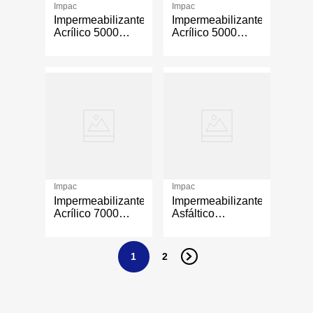
Impac
Impac
Impermeabilizante
Impermeabilizante
Acrílico 5000
Acrílico 5000
Fibratado
Fibratado
Aislante Térmico
Aislante Térmico
Galón Color
1 Galón Color
Terracota
Blanco
Impac
Impac
Impermeabilizante
Impermeabilizante
Acrílico 7000
Asfáltico
Fibratado
Elastoflex T1
Aislante Térmico
Elastomérico
Galón Color
Cubeta Color
1
2
Blanco
Negro