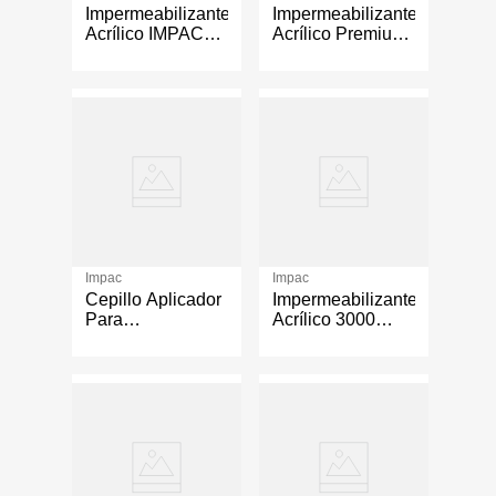
Impermeabilizante
Impermeabilizante
Acrílico IMPAC
Acrílico Premium
Premium
Fibratado
Fibratado
Aislante Térmico
Aislante Térmico
Cubeta Color
Galón Color
Blanco
Blanco
Impac
Impac
Cepillo Aplicador
Impermeabilizante
Para
Acrílico 3000
Impermeabilizante
Aislante Térmico
de 1 Galón Color
Blanco