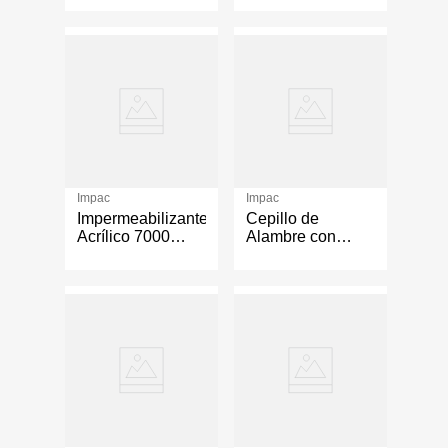
Fachada de 1
Galón
Impac
Impac
Impermeabilizante
Cepillo de
Acrílico 7000
Alambre con
Fibratado
Mango de Madera
Aislante Térmico
de 5 x 13 cm
Galón Color
Terracota