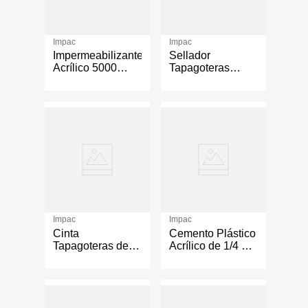
Impac
Impac
Impermeabilizante
Sellador
Acrílico 5000
Tapagoteras
Fibratado
Impac Uso
Aislante Térmico
Húmedo y Seco 1
Cubeta Color
Galón
Blanco
Impac
Impac
Cinta
Cemento Plástico
Tapagoteras de
Acrílico de 1/4 de
10 Metros
Galón