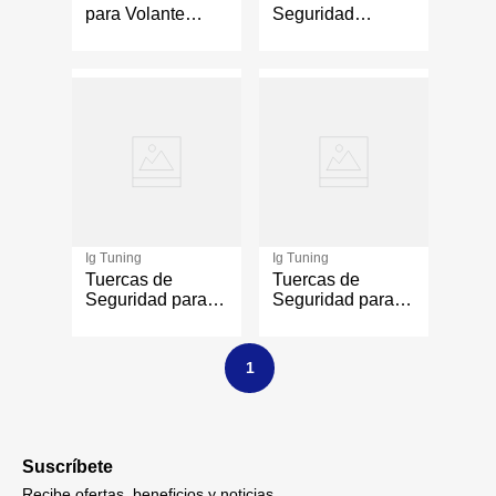
para Volante
Seguridad
Compacto
Hexagonales
para Llanta 12
mm x 1.50, 5
Piezas
Ig Tuning
Ig Tuning
Tuercas de
Tuercas de
Seguridad para
Seguridad para
Llanta 12 x 1.25,
Llanta 14 x 1.50
5 Piezas
Negro, 6 Piezas
1
Suscríbete
Recibe ofertas, beneficios y noticias