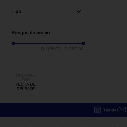
Metal
(
2
)
Tipo
Ventiladores Sin Luz
(
1
)
Rangos de precio
Q 1499.00
–
Q 1999.00
ORDENAR
POR
FECHA DE
RELEASE
Tiendas