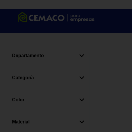
Departamento
Iluminación
(
2
)
Categoría
Ventiladores De Techo
(
2
)
Color
Plateado
(
1
)
Blanco
(
1
)
Material