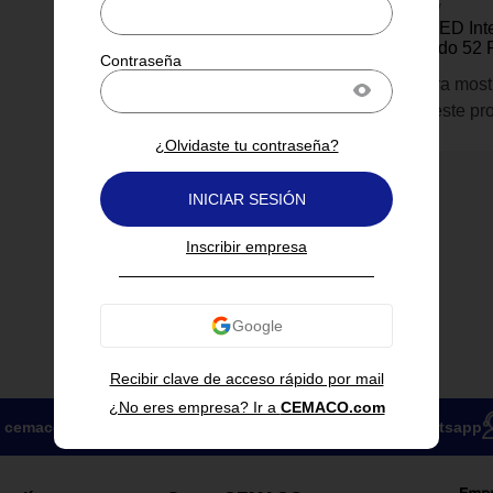
Hunter Fan Company
Ventilador con LED In
Gallegos Plateado 52 
Inicia sesión para most
información de este pr
¿Olvidaste tu contraseña?
INICIAR SESIÓN
Inscribir empresa
Recibir clave de acceso rápido por mail
¿No eres empresa? Ir a
CEMACO.com
cemacoparaempresas@cemaco.com
Compra por whatsapp