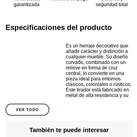
garantizada
seguridad total
Especificaciones del producto
Es un herraje decorativo que
añade carácter y distinción a
cualquier mueble. Su diseño
curvado, combinado con un
relieve en forma de cruz
central, lo convierte en una
pieza ideal para entornos
clásicos, coloniales o rústicos.
Este tirador está fabricado en
metal de alta resistencia y su
acabado envejecido resalta
los detalles del diseño
VER TODO
mientras ofrece durabilidad y
Descripción
un toque artesanal. Perfecto
para vitrinas, cajoneras,
armarios o muebles de sala,
También te puede interesar
este halador también cuenta