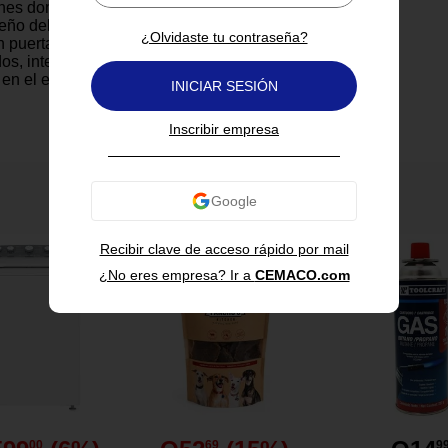
ones domésticas o comerciales
seño delgado y discreto lo hace
¿Olvidaste tu contraseña?
n puertas de madera, metálicas
dos, integrándose
 en el entorno. Funciona como
INICIAR SESIÓN
polvo, corrientes de aire y
ctos, contribuyendo a un
Inscribir empresa
limpio y cómodo. Puede
mente para adaptarse a
hos de puerta y es apto para
en exteriores sin exposición
También te puede interesar
a. Ideal para quienes buscan
sin complicaciones.
Recibir clave de acceso rápido por mail
¿No eres empresa? Ir a
CEMACO.com
ar el paso de polvo, insectos
 aire.
ión sin herramientas: basta con
 y pegar en la superficie.
que se adapta visualmente a
dera o tonos oscuros.
table y apto para interiores o
00
69
9