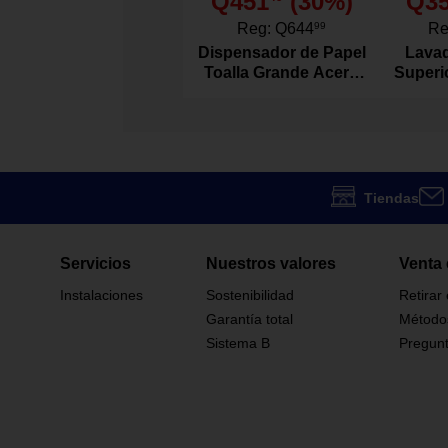
Q451
(
30
%)
Q3
exteriores pro
Reg:
Q644
99
Re
Dispensador de Papel
Lavad
Claro y Flexib
Descripción De Material
Toalla Grande Acero
Superi
Inoxidable
Agitad
1.5 x 36 plg
Dimensiones
1
Cantidad de Piezas
Tiendas
Frost King
Marca
Servicios
Nuestros valores
Venta 
Transparente
Descripción De Color
Instalaciones
Sostenibilidad
Retirar
Garantía total
Método
DS101CL
Modelo
Sistema B
Pregunt
Puerta
Para Uso En
985865
Código SKU