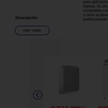
para aplicaci
ligeras. Su di
compatible co
u otros acaba
Descripción
perfectamente
barrera contra 
pequeños inse
VER TODO
ambiente más 
cortarse fácil
diferentes anc
uso interior o 
directa al agu
funcionalidad 
Adhesivo
Tipo De Instalación
Ayuda a bloque
y corrientes de
Fácil instalac
retirar la cinta
Detalles del Producto
Acabado liso 
puertas de ma
Flexible, recor
49