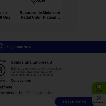
Q349
o en
Basurero de Metal con
 8 Onz
Pedal Color Plateado
de 20 Litros
(502) 2499-7575
Somos una Empresa B
Estámos orgullosos de ser reconocidos
por los más altos estándares de
sostenibilidad social y ambiental
Conoce más
críbete
Chat
be ofertas, beneficios y noticias
SUSCRIBIRME
Opiniones