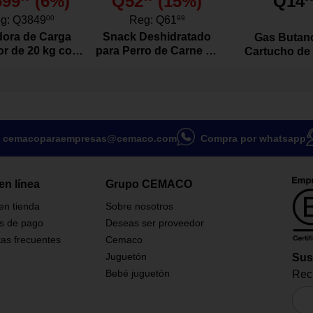
599
(
6
%)
Q52
(
15
%)
Q14
tegidos.
g:
Q3849
00
Reg:
Q61
99
ora de Carga
Snack Deshidratado
Gas Butan
le
or de 20 kg con
para Perro de Carne de
Cartucho de
or Color Blanco
Res Natural 100
Gramos
cemacoparaempresas@cemaco.com
Compra por whatsapp
en línea
Grupo CEMACO
 en tienda
Sobre nosotros
s de pago
Deseas ser proveedor
as frecuentes
Cemaco
Juguetón
Sus
Bebé juguetón
Reci