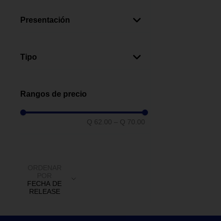
Multicolor
(
1
)
Presentación
Caja
(
1
)
Tipo
Capsula De Café
(
1
)
Rangos de precio
Q 62.00
–
Q 70.00
ORDENAR
POR
FECHA DE
RELEASE