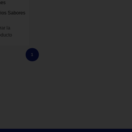
nes
rios Sabores
rar la
oducto
1