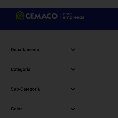
Departamento
Alimentos
(
1
)
Categoría
Café, Té Y Chocolate
(
1
)
Sub-Categoría
Café
(
1
)
Color