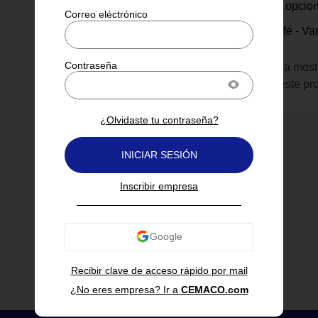
Varias opcio
Grana
Capsulas de Café - Va
Inicia sesión para most
información de este pr
¿Olvidaste tu contraseña?
INICIAR SESIÓN
Inscribir empresa
Recibir clave de acceso rápido por mail
¿No eres empresa? Ir a
CEMACO.com