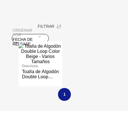
FILTRAR
ORDENAR
POR
FECHA DE
RELEASE
Graccioza
Toalla de Algodón
Double Loop
Color Beige -
Varios Tamaños
1