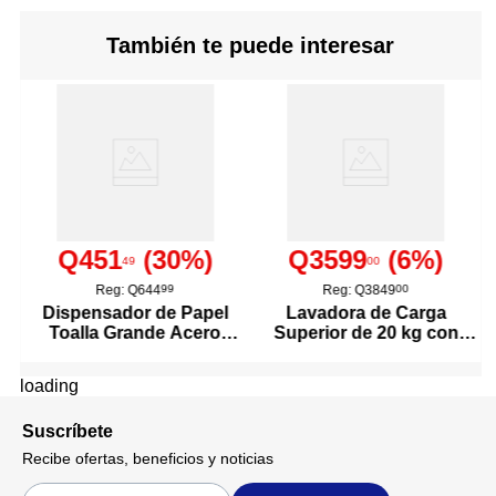
También te puede interesar
Q451
(
30
%)
Q3599
(
6
%)
49
00
Reg:
Q644
99
Reg:
Q3849
00
Dispensador de Papel
Lavadora de Carga
Toalla Grande Acero
Superior de 20 kg con
Inoxidable
Agitador Color Blanco
loading
Suscríbete
Recibe ofertas, beneficios y noticias