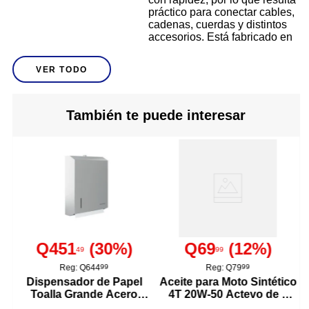
práctico para conectar cables,
cadenas, cuerdas y distintos
accesorios. Está fabricado en
acero al carbono con acabado
galvanizado, ofreciendo una
VER TODO
estructura firme y protección
para el uso cotidiano. Es una
Descripción
alternativa útil para talleres,
bodegas, garajes, comercios,
También te puede interesar
áreas de trabajo y proyectos
domésticos donde se necesite
colgar o mantener objetos en
su lugar. Su formato compacto
permite llevarlo fácilmente en
la caja de herramientas y
utilizarlo sin instalaciones
complicadas. Diseñado para
trabajos ligeros, debe
emplearse respetando
Q451
(
30
%)
Q69
(
12
%)
siempre el límite de carga
49
99
indicado por el fabricante.
Reg:
Q644
99
Reg:
Q79
99
Dispensador de Papel
Aceite para Moto Sintético
Toalla Grande Acero
4T 20W-50 Actevo de 1
Galvanizado
Acabado
Inoxidable
Litro