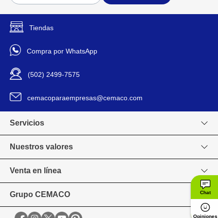
Landon
Diseño / Estilo
Tiendas
Cuadrada
Forma
Compra por WhatsApp
Livim Natural Home
Marca
(502) 2499-7575
LANDON
Modelo
cemacoparaempresas@cemaco.com
1161581
Código SKU
Servicios
Nuestros valores
Venta en línea
Chat
Grupo CEMACO
Opiniones