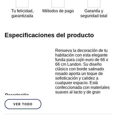
Tu felicidad,
Métodos de pago
Garantía y
garantizada
seguridad total
Especificaciones del producto
Renueva la decoración de tu
habitación con esta elegante
funda para cojín euro de 66 x
66 cm Landon. Su diseño
clásico con borde satinado
rosado aporta un toque de
sofisticación y calidez a
cualquier espacio. Está
confeccionada con materiales
suaves al tacto y de gran
Descripción
calidad, lo que la hace ideal
para brindar comodidad sin
VER TODO
renunciar al estilo. Además,
sus costuras reforzadas