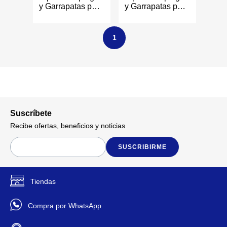
y Garrapatas para
y Garrapatas para
Perros desde 2.2
Perros desde 88
a 22 Libras de
a 132 Libras de
0.75 mL
4.50 mL
1
Suscríbete
Recibe ofertas, beneficios y noticias
SUSCRIBIRME
Tiendas
Compra por WhatsApp