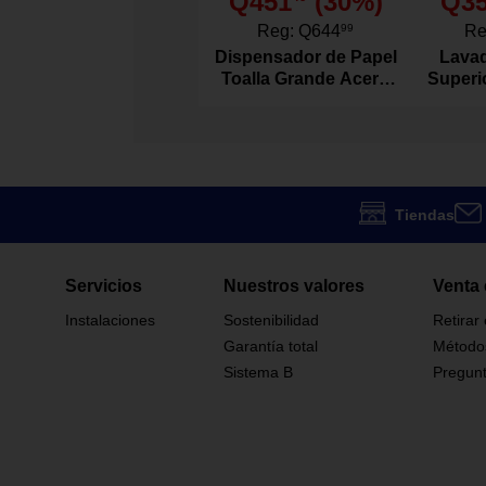
Q451
(
30
%)
Q3
Viva
Marca
Reg:
Q644
99
Re
Dispensador de Papel
Lavad
Toalla Grande Acero
Superi
ATML/0524
Modelo
Inoxidable
Agitad
King
Tamaño
Frazadas Del
Tipo
Tiendas
1159111
Código SKU
Servicios
Nuestros valores
Venta 
Instalaciones
Sostenibilidad
Retirar
Garantía total
Método
Sistema B
Pregunt