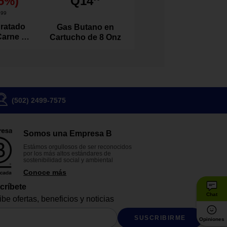
5
%)
Q14
1
99
ratado
Gas Butano en
Carne de
Cartucho de 8 Onz
l 100
s
(502) 2499-7575
Somos una Empresa B
Estámos orgullosos de ser reconocidos
por los más altos estándares de
sostenibilidad social y ambiental
Conoce más
críbete
Chat
be ofertas, beneficios y noticias
SUSCRIBIRME
Opiniones