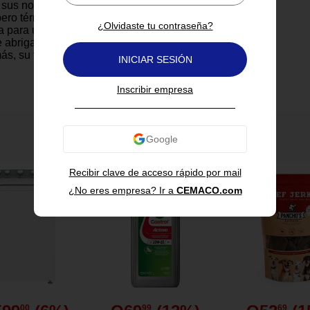
sus noches de descanso. Su
pero térmico la convierte en una
¿Olvidaste tu contraseña?
a para usar durante todo el año,
 abrigado sin generar exceso
ás, su tonalidad neutra
INICIAR SESIÓN
mente con cualquier decoración
s fácil de lavar y mantener, lo
Inscribir empresa
áctica para el uso diario. Una
 para tu hogar que brinda estilo
tes iguales.
También te puede interesar
Recibir clave de acceso rápido por mail
¿No eres empresa? Ir a
CEMACO.com
n camas King.
Tencel.
ca.
 el año.
00
99
69