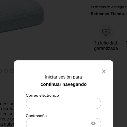
El tiempo de entrega e
Retirar en Tienda: 
Tu felicidad,
garantizada
Iniciar sesión para
continuar navegando
 descanso confortable con la
, diseñada para camas King.
 en suave tejido de Tencel,
frece una textura delicada al
ara quienes buscan suavidad y