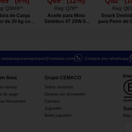
599
(
6
%)
Q69
(
12
%)
Q52
(
1
g:
Q3849
00
Reg:
Q79
99
Reg:
Q6
ora de Carga
Aceite para Moto
Snack Deshid
or de 20 kg con
Sintético 4T 20W-50
para Perro de 
or Color Blanco
Actevo de 1 Litro
Res Natura
Gramo
gadas
cemacoparaempresas@cemaco.com
Compra por whatsapp
en línea
Grupo CEMACO
 en tienda
Sobre nosotros
s de pago
Deseas ser proveedor
as frecuentes
Cemaco
Juguetón
Sus
Bebé juguetón
Reci