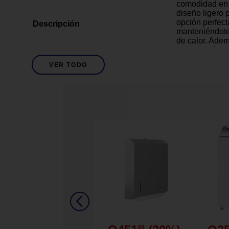
comodidad en 
diseño ligero 
opción perfect
Descripción
manteniéndote
de calor. Adem
combina fácil
de recámara. E
VER TODO
que la hace pr
pieza esencial
y confort a par
1
Cantidad de Piezas
Azul
Descripción De Color
Compatible co
Tela suave de 
Color neutro.
Detalles del Producto
Ligera y térmi
Ideal para todo
Fácil de lavar.
49