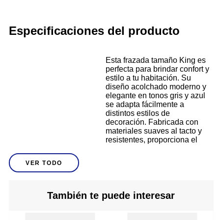
Especificaciones del producto
Esta frazada tamaño King es
perfecta para brindar confort y
estilo a tu habitación. Su
diseño acolchado moderno y
elegante en tonos gris y azul
se adapta fácilmente a
distintos estilos de
decoración. Fabricada con
materiales suaves al tacto y
resistentes, proporciona el
abrigo ideal durante noches
frías. Su tamaño amplio
VER TODO
permite cubrir completamente
Descripción
camas grandes, garantizando
una experiencia acogedora.
Además, su mantenimiento es
También te puede interesar
sencillo, ya que puede lavarse
en casa sin perder forma ni
color. Ideal para quienes