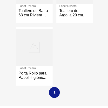
Foset Riviera
Foset Riviera
Toallero de Barra
Toallero de
63 cm Riviera
Argolla 20 cm
Latón Satinado
Riviera Latón
Satinado
Foset Riviera
Porta Rollo para
Papel Higiénico
sin Tapa Latón
Cromado
1