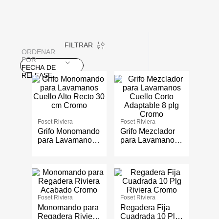
FILTRAR
ORDENAR
POR
FECHA DE
RELEASE
Foset Riviera
Foset Riviera
Grifo Monomando
Grifo Mezclador
para Lavamanos
para Lavamanos
Cuello Alto Recto
Cuello Corto
30 cm Cromo
Adaptable 8 plg
Cromo
Foset Riviera
Foset Riviera
Monomando para
Regadera Fija
Regadera Riviera
Cuadrada 10 Plg