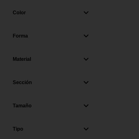
Cromado Brillante
(
2
)
Color
Cromo
(
6
)
Forma
Cuadrada
(
3
)
Redonda
(
1
)
Material
Abs
(
5
)
Acero Inoxidable
(
4
)
Sección
Pvc
(
2
)
Baños
(
6
)
Metal
(
2
)
Tamaño
Mediano
(
3
)
Pequeña
(
1
)
Tipo