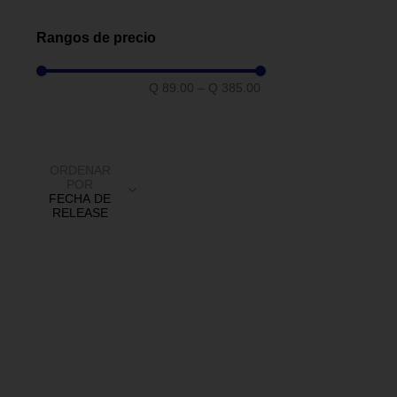
Toallero Redondo
(
1
)
Toallero Barra
(
1
)
Rangos de precio
Fija
(
4
)
Q 89.00
–
Q 385.00
ORDENAR
POR
FECHA DE
RELEASE