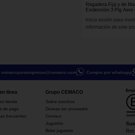
Regadera Fija y de Ma
Exstensión 3 Plg Aero
Inicia sesión para most
información de este pr
cemacoparaempresas@cemaco.com
Compra por whatsapp
en línea
Grupo CEMACO
 en tienda
Sobre nosotros
s de pago
Deseas ser proveedor
as frecuentes
Cemaco
Juguetón
Sus
Bebé juguetón
Reci