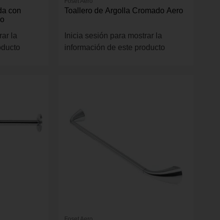
Foset Aero
da con
Toallero de Argolla Cromado Aero
mo
rar la
Inicia sesión para mostrar la
oducto
información de este producto
Foset Aero