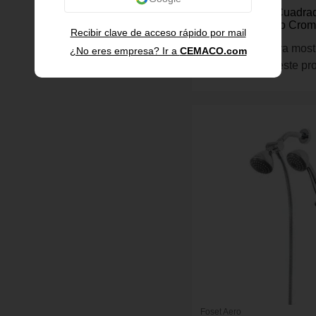
Regadera Fija Cuadra
Brazo 6 Plg Aero Cro
Recibir clave de acceso rápido por mail
Inicia sesión para most
¿No eres empresa? Ir a
CEMACO.com
información de este pr
Foset Aero