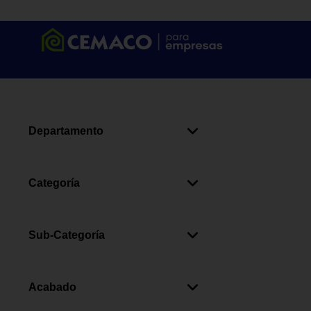
Departamento
Plomería
(
5
)
Baños
(
2
)
Categoría
Cabezas De Ducha
(
5
)
Organización Y Accesorios
(
2
)
Sub-Categoría
Cabezas De Ducha
(
5
)
Toalleros
(
2
)
Acabado