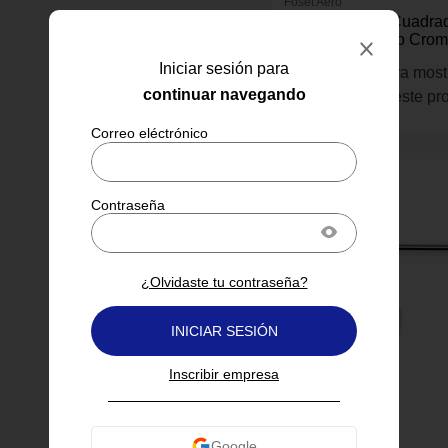
Foset Aero
Regadera Fija Cuadra
Brazo 8 Plg Aero Cro
Iniciar sesión para
Inicia sesión para most
continuar navegando
información de este pr
¿Olvidaste tu contraseña?
INICIAR SESIÓN
Inscribir empresa
Foset Aero