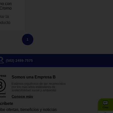
no con
 Cromo
rar la
oducto
1
(502) 2499-7575
Somos una Empresa B
Estámos orgullosos de ser reconocidos
por los más altos estándares de
sostenibilidad social y ambiental
Conoce más
críbete
Chat
be ofertas, beneficios y noticias