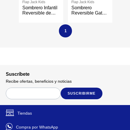
Flap Jack Kids
Flap Jack Kids
Sombrero Infantil
Sombrero
Reversible de
Reversible Gato y
Conejito y Flor
Oveja
con Diseño 2 en 1
Talla 2-4 Años
1
Suscríbete
Recibe ofertas, beneficios y noticias
SUSCRIBIRME
Tiendas
Compra por WhatsApp