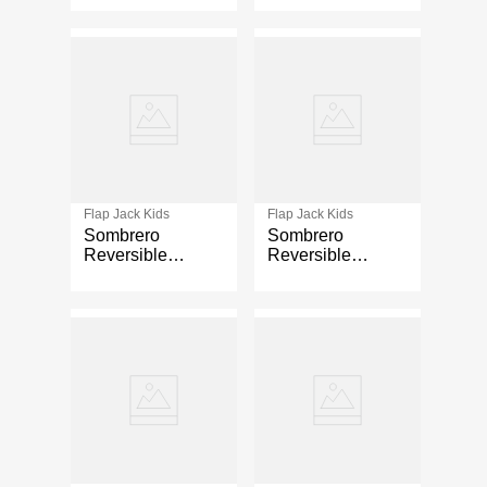
6-24M
24M
Flap Jack Kids
Flap Jack Kids
Sombrero
Sombrero
Reversible
Reversible
Dino/Surfista 6-
Diseño Conejo Y
24M
Margarita Talla 6-
24 Meses