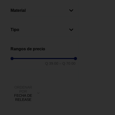
Ace
(
4
)
National Hardware
(
3
)
Material
Zinc
(
6
)
Latón
(
1
)
Tipo
Pasador De Broche
(
1
)
Pasador Corredizo
(
1
)
Rangos de precio
Q 39.00
–
Q 70.00
ORDENAR
POR
FECHA DE
RELEASE