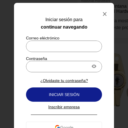
National Hardware
Pasador para Ventana
Antiguo National Hard
Iniciar sesión para
Inicia sesión para most
continuar navegando
información de este pr
¿Olvidaste tu contraseña?
INICIAR SESIÓN
Inscribir empresa
Ace