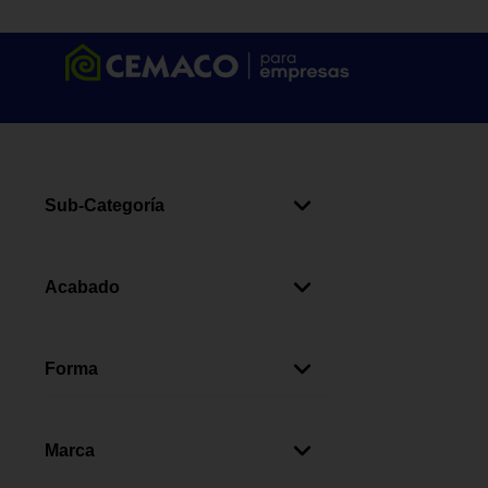
Sub-Categoría
Pasadores Para Ventanas
(
7
)
Acabado
Brillante
(
3
)
Antiguo
(
2
)
Forma
Plateado
(
1
)
Rectangular
(
4
)
Circular
(
2
)
Marca
Cuadrada
(
1
)