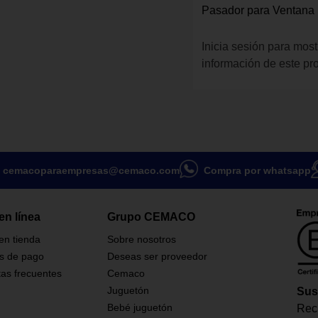
Pasador para Ventana
Inicia sesión para most
información de este pr
cemacoparaempresas@cemaco.com
Compra por whatsapp
en línea
Grupo CEMACO
 en tienda
Sobre nosotros
s de pago
Deseas ser proveedor
as frecuentes
Cemaco
Juguetón
Sus
Bebé juguetón
Reci