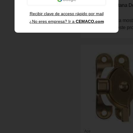
Pasador de Ventana D
Llave
Recibir clave de acceso rápido por mail
Inicia sesión para most
¿No eres empresa? Ir a
CEMACO.com
información de este pr
Ace