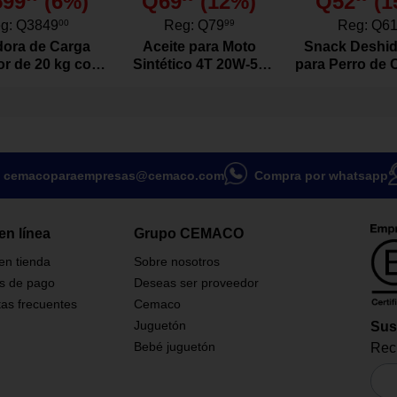
599
(
6
%)
Q69
(
12
%)
Q52
(
1
gamuza suave.
ior para mayor ajuste.
g:
Q3849
00
Reg:
Q79
99
Reg:
Q6
o en tela suave.
ora de Carga
Aceite para Moto
Snack Deshid
 ideal para primeros pasos.
or de 20 kg con
Sintético 4T 20W-50
para Perro de 
or Color Blanco
Actevo de 1 Litro
Res Natura
Gramo
cemacoparaempresas@cemaco.com
Compra por whatsapp
en línea
Grupo CEMACO
or zapato tipo Mary Jane para
cción perfecta para
 en tienda
Sobre nosotros
cualquier atuendo especial. Su
s de pago
Deseas ser proveedor
o en color rosa pastel con un
as frecuentes
Cemaco
o en la parte frontal aporta un
e y adorable. Fabricado con
Juguetón
Sus
gamuza suave, garantiza
Bebé juguetón
Reci
eguridad para los pies más
terior está forrado en tela
a la delicada piel del bebé,