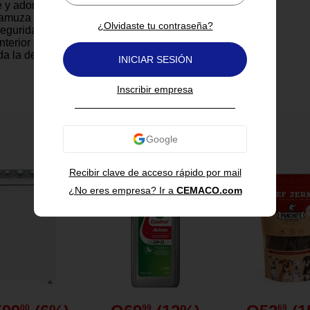
e y adorable. Fabricado con
gamuza suave, garantiza
¿Olvidaste tu contraseña?
eguridad para los pies más
terior está forrado en tela
a la delicada piel del bebé,
INICIAR SESIÓN
 suela flexible permite libertad
 y estabilidad. Además, cuenta
Inscribir empresa
elástica en la parte superior
 ajuste sin incomodar. Ideal para
ones de fotos o simplemente
queña luzca increíble en todo
También te puede interesar
apato diseñado con amor y
 comodidad.
Recibir clave de acceso rápido por mail
¿No eres empresa? Ir a
CEMACO.com
ica
ary Jane.
00
99
69