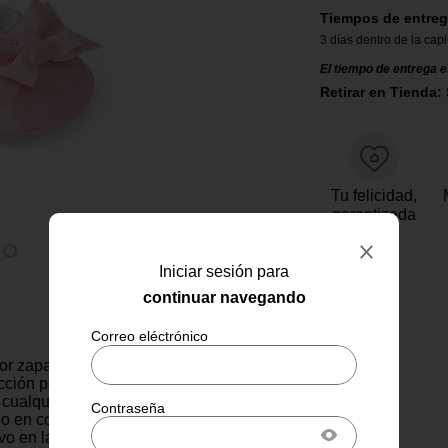
Tiempos de entreg
3 días dentro de la capi
El tiempo de entrega e
Retirar en Tienda: 
Tu felicidad,
garantizada
Iniciar sesión para
continuar navegando
or zapato tipo Mary Jane para
cción perfecta para
cualquier atuendo especial. Su
o en color rosa pastel con un
o en la parte frontal aporta un