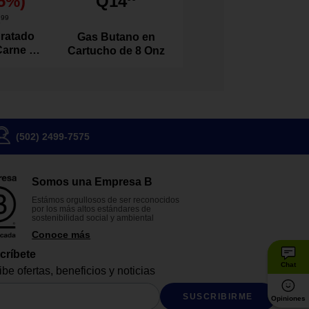
5
%)
Q14
1
99
ratado
Gas Butano en
Carne de
Cartucho de 8 Onz
l 100
s
(502) 2499-7575
Somos una Empresa B
Estámos orgullosos de ser reconocidos
por los más altos estándares de
sostenibilidad social y ambiental
Conoce más
críbete
Chat
be ofertas, beneficios y noticias
SUSCRIBIRME
Opiniones