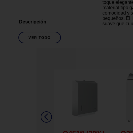
toque elegant
material tipo 
comodidad y s
pequeños. El in
Descripción
suave que cuid
mientras que la
de movimiento
VER TODO
con una banda 
que facilita el
eventos, sesi
para que tu pe
momento. Un z
pensado en la
Rosado
Descripción De Color
Gamuza sintét
Descripción De Material
9-12 meses
Descripción De Talla
Diseño tipo M
49