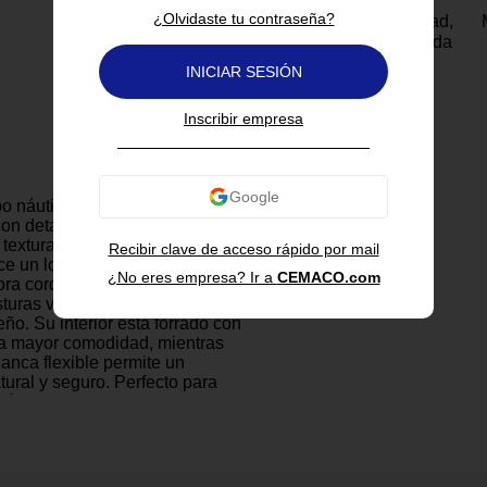
¿Olvidaste tu contraseña?
Tu felicidad,
garantizada
INICIAR SESIÓN
Inscribir empresa
ipo náutico para bebé combina
 con detalles modernos.
textura de pana en un atractivo
Recibir clave de acceso rápido por mail
ece un look elegante y a la vez
¿No eres empresa? Ir a
CEMACO.com
ora cordones decorativos
turas visibles que le dan
eño. Su interior está forrado con
ra mayor comodidad, mientras
lanca flexible permite un
ural y seguro. Perfecto para
ión, desde salidas informales
especiales.