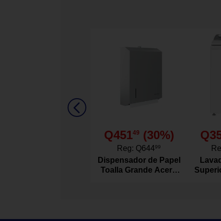
100 % material
Descripción De Material
0-3 meses
Descripción De Talla
Diseño tipo ná
Textura tipo pa
Cordones deco
Detalles del Producto
Forro interior 
Suela blanca fl
Q451
(
30
%)
Q3
49
Carters
Marca
Reg:
Q644
99
Re
Dispensador de Papel
Lavad
CR08278
Modelo
Toalla Grande Acero
Superi
Inoxidable
Agitad
1193473
Código SKU
Este zapato t