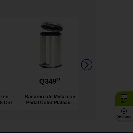
Q349
9
95
o en
Basurero de Metal con
 8 Onz
Pedal Color Plateado
Chat
de 20 Litros
Opiniones