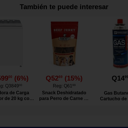
También te puede interesar
es sintéticos
utico clásico.
na en todo el exterior.
rativos cruzados.
suave.
exible y ligera.
599
(
6
%)
Q52
(
15
%)
Q14
00
69
9
g:
Q3849
00
Reg:
Q61
99
ora de Carga
Snack Deshidratado
Gas Butan
or de 20 kg con
para Perro de Carne de
Cartucho de
or Color Blanco
Res Natural 100
Gramos
ipo náutico para bebé combina