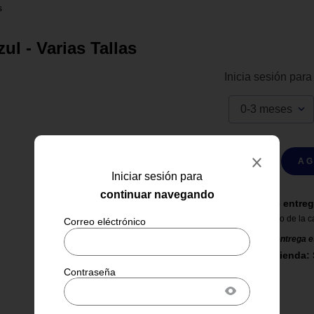
s
ul - Varias Tallas
Inicia sesión para
0-3 meses
1
AG
Iniciar sesión para
continuar navegando
Tiempos de entreg
24 horas dentro de la c
El tiempo de entrega e
Retirar en Tienda: 