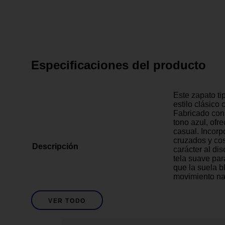
Especificaciones del producto
Este zapato t
estilo clásico
Fabricado con 
tono azul, ofr
casual. Incorp
cruzados y cos
Descripción
carácter al dis
tela suave pa
que la suela b
movimiento nat
cualquier ocas
hasta eventos 
VER TODO
Azul
Descripción De Color