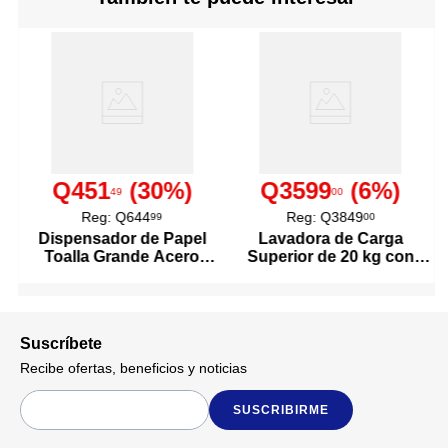
WPC
Descripción De Material
Acabado tipo madera.
Forma en L (esquinero).
Ideal para terminaciones en
Detalles del Producto
paneles WPC.
Resistente y decorativo.
Q451
(
30
%)
Q3599
(
6
%)
49
00
Reg:
Q644
Reg:
Q3849
99
00
Largo 3 m
Dimensiones
Dispensador de Papel
Lavadora de Carga
Toalla Grande Acero
Superior de 20 kg con
1 plg
Inoxidable
Agitador Color Blanco
Espesor
Doméstico
Ideal Para
Suscríbete
Comercial
Recibe ofertas, beneficios y noticias
King Pvc
Marca
SUSCRIBIRME