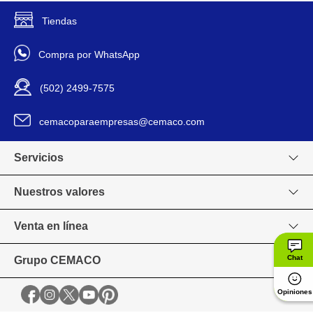
KING - NY149
Modelo
Tiendas
Pieza
Presentación
Compra por WhatsApp
Pared
Tipo De Instalación
(502) 2499-7575
1181615
Código SKU
cemacoparaempresas@cemaco.com
Servicios
Nuestros valores
Venta en línea
Chat
Grupo CEMACO
Opiniones