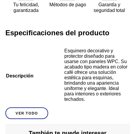
Tu felicidad,
Métodos de pago
Garantía y
garantizada
seguridad total
Especificaciones del producto
Esquinero decorativo y
protector diseñado para
usarse con paneles WPC. Su
acabado tipo madera en color
café ofrece una solución
Descripción
estética para esquinas,
brindando una apariencia
uniforme y elegante. Ideal
para interiores o exteriores
techados.
VER TODO
1
Cantidad de Piezas
Café
Descripción De Color
También te puede interesar