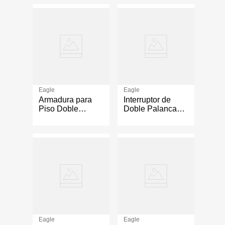
Eagle
Eagle
Armadura para
Interruptor de
Piso Doble
Doble Palanca
Redonda - Eagle
Ferretera Marfil
Electric
15 A
Eagle
Eagle