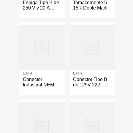
Espiga Tipo B de
Tomacorriente 5-
250 V y 20 A
15R Doble Marfil
1703
Eagle
Eagle
Conector
Conector Tipo B
Industrial NEMA
de 125V 222 - 15
L5-20R 20A 250V
A