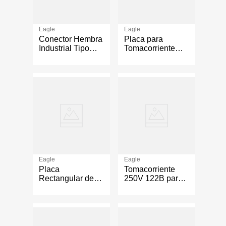
Eagle
Eagle
Conector Hembra
Placa para
Industrial Tipo
Tomacorriente
Twist-Lock NEMA
Doble Ferretera
L5-20C 20A 125
Gris
V
Eagle
Eagle
Placa
Tomacorriente
Rectangular de
250V 122B para
Acero Inoxidable
Lavadora 50 A
con Salida
Redonda