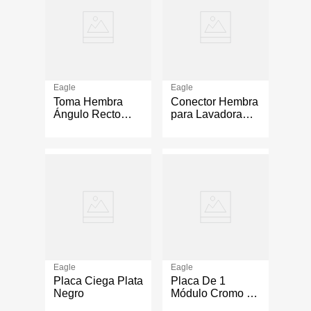
Eagle
Eagle
Toma Hembra
Conector Hembra
Ángulo Recto
para Lavadora
Tipo NEMA
50A 125-250V
125/250V 30A
32B
125
Eagle
Eagle
Placa Ciega Plata
Placa De 1
Negro
Módulo Cromo 1
Pza - Eagle