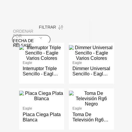
FILTRAR
ORDENAR
POR
FECHA DE
RELEASE
Eagle
Eagle
Interruptor Triple
Dimmer Universal
Sencillo - Eagle
Sencillo - Eagle
Varios Colores
Varios Colores
Eagle
Eagle
Placa Ciega Plata
Toma De
Blanca
Televisión Rg6
Negro