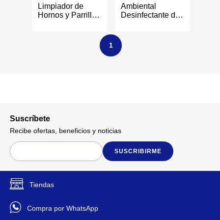
Limpiador de
Ambiental
Hornos y Parrillas
Desinfectante de
230 g
Olores en Aerosol
Aroma Cítrico de
390 Ml
1
Suscríbete
Recibe ofertas, beneficios y noticias
SUSCRIBIRME
Tiendas
Compra por WhatsApp