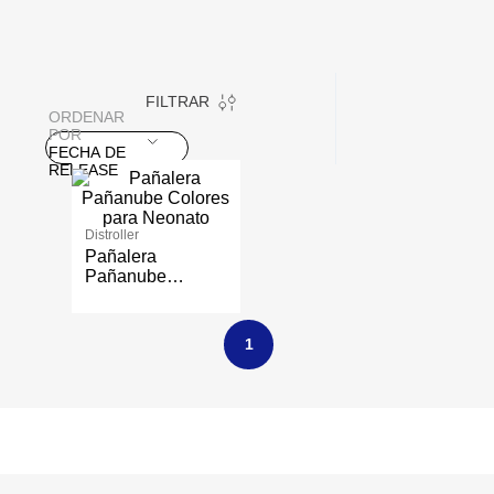
FILTRAR
ORDENAR
POR
FECHA DE
RELEASE
Distroller
Pañalera
Pañanube
Colores para
Neonato
1