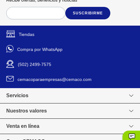
Recibe ofertas, beneficios y noticias
cada prenda.
SUSCRIBIRME
20 cm
Dimensiones
Tiendas
Fab
Marca
Compra por WhatsApp
1257HJ81
Modelo
(502) 2499-7575
Ropa
Para Uso En
cemacoparaempresas@cemaco.com
2.5 kg
Peso
Servicios
Bolsa
Presentación
Nuestros valores
Si
Quita Manchas
Venta en línea
Mediano
Tamaño