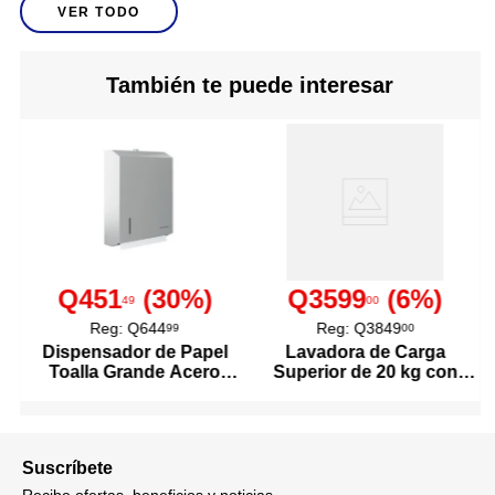
VER TODO
su frescura. Su presentación
de 2.5 kg es perfecta para
mantener tu hogar abastecido
con eficiencia y rendimiento.
También te puede interesar
Elige Fab y transforma tu
rutina de lavado con cada
carga.
Actiblu
Aroma
1
Cantidad
Q451
(
30
%)
Q3599
(
6
%)
49
00
2.5 kg
Contenido
Reg:
Q644
Reg:
Q3849
99
00
Dispensador de Papel
Lavadora de Carga
Toalla Grande Acero
Superior de 20 kg con
Fragancia floral de larga
Inoxidable
Agitador Color Blanco
duración.
Fórmula mejorada con alto
poder limpiador.
Detalles del Producto
Ideal para eliminar manchas
Suscríbete
difíciles.
Aporta frescura y suavidad a