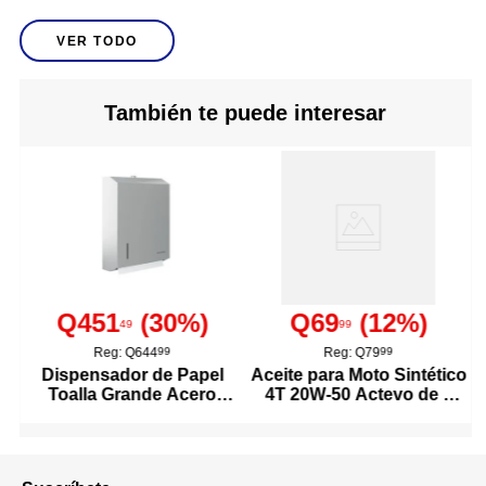
VER TODO
Truper
Marca
Individual
Presentación De Venta
También te puede interesar
13463
Modelo
No
Incluye Estuche
Estándar
Unidad De Medida
Q451
(
30
%)
Q69
(
12
%)
49
99
Macho
Tipo De Conector
Reg:
Q644
99
Reg:
Q79
99
Dispensador de Papel
Aceite para Moto Sintético
Profesional
Para Uso
Toalla Grande Acero
4T 20W-50 Actevo de 1
Inoxidable
Litro
733378
Código SKU