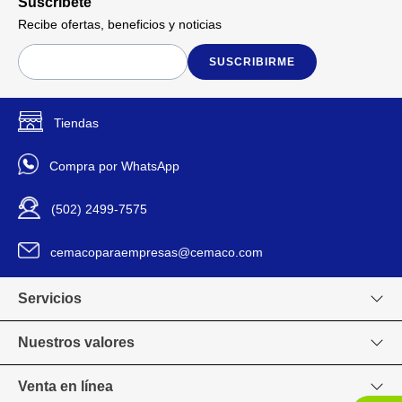
Suscríbete
1
Cantidad de Piezas
Recibe ofertas, beneficios y noticias
SUSCRIBIRME
3/8 plg
Medida
3/8 plg
Tamaño Raíz
Tiendas
Hexagonal
Tipo De Punta
Compra por WhatsApp
Truper
Marca
(502) 2499-7575
cemacoparaempresas@cemaco.com
Individual
Presentación De Venta
Servicios
13467
Modelo
Nuestros valores
No
Incluye Estuche
Venta en línea
Estándar
Unidad De Medida