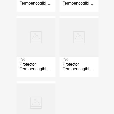
Termoencogible
Termoencogible
Thermoseal De 8
Thermoseal
Mm - Cyg
Verde De 8 Mm -
Cyg
Cyg
Cyg
Protector
Protector
Termoencogible
Termoencogible
Thermoseal De
Thermoseal
Varios Tamaños -
Negro De Varios
Cyg
Tamaños - Cyg