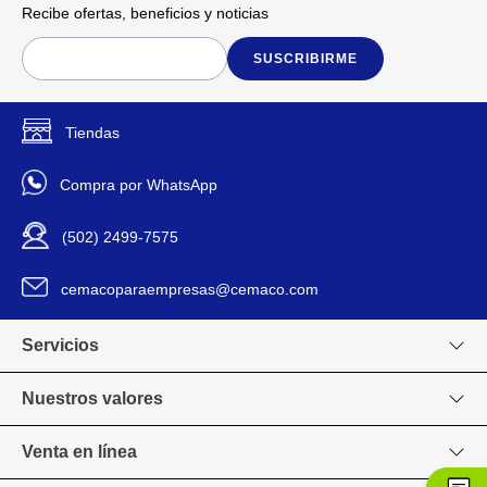
Instalación sencilla con
Recibe ofertas, beneficios y noticias
mecanismos discretos para
mayor estética.
SUSCRIBIRME
Ideal para automatización de
espacios y ambientes
inteligentes.
Tiendas
150 x 240 cm
Dimensiones
Compra por WhatsApp
Viva
Marca
(502) 2499-7575
2024612005
Modelo
cemacoparaempresas@cemaco.com
1164860
Código SKU
Servicios
Nuestros valores
Venta en línea