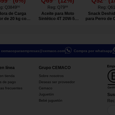
599
(
6
%)
Q69
(
12
%)
Q52
(
1
g:
Q3849
00
Reg:
Q79
99
Reg:
Q6
ora de Carga
Aceite para Moto
Snack Deshid
or de 20 kg con
Sintético 4T 20W-50
para Perro de 
or Color Blanco
Actevo de 1 Litro
Res Natura
Gramo
cemacoparaempresas@cemaco.com
Compra por whatsapp
en línea
Grupo CEMACO
 en tienda
Sobre nosotros
s de pago
Deseas ser proveedor
as frecuentes
Cemaco
Juguetón
Sus
Bebé juguetón
Reci