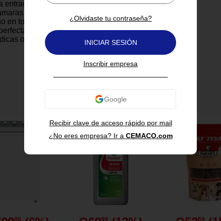
a entrada de luz, lo que la hace
ámaras, estudios o salas de
¿Olvidaste tu contraseña?
ño en tono gris jaspeado
erfectamente decoraciones
icas o neutras. Los ojillos
INICIAR SESIÓN
iten una instalación rápida y
rras estándar. Una opción
Inscribir empresa
corativa que transforma
cio con elegancia y
También te puede interesar
0 cm de ancho por 240 cm de
ra ventanas grandes o puertas.
Recibir clave de acceso rápido por mail
en tela tipo blackout que
¿No eres empresa? Ir a
CEMACO.com
de luz exterior.
do que se adapta a estilos
o contemporáneos.
 metálicos reforzados para fácil
barra.
suave que aporta elegancia sin
r, lavable en casa sin
s.
00
99
69