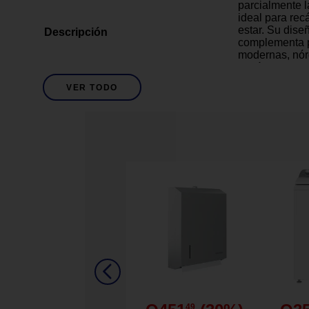
parcialmente l
ideal para rec
estar. Su dise
Descripción
complementa p
modernas, nórd
metálicos perm
estética en ba
VER TODO
funcional y de
cualquier espa
practicidad.
Medidas de 14
alto, ideal pa
Confeccionada 
reduce el paso 
Diseño jaspea
minimalistas 
Detalles del Producto
Incluye ojillos
instalación en 
Tela de caída 
rigidez visual.
Fácil de limpia
complicacione
49