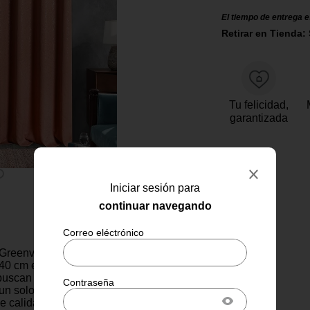
El tiempo de entrega e
Retirar en Tienda: 
Tu felicidad,
garantizada
Iniciar sesión para
continuar navegando
Greenvalley en color rosado y
0 cm es la elección perfecta
uscan privacidad, control de
n un solo producto. Fabricada en
de calidad, bloquea