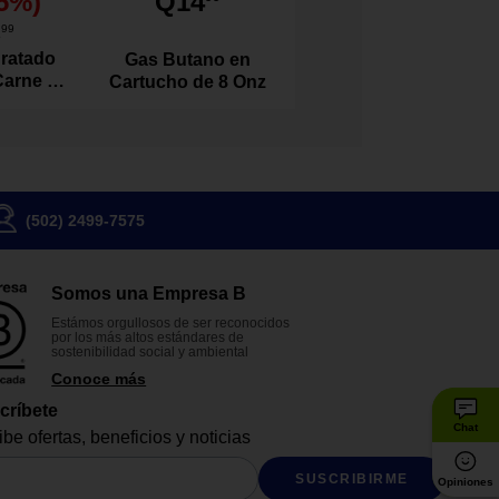
5
%)
Q14
1
99
ratado
Gas Butano en
Carne de
Cartucho de 8 Onz
l 100
s
(502) 2499-7575
Somos una Empresa B
Estámos orgullosos de ser reconocidos
por los más altos estándares de
sostenibilidad social y ambiental
Conoce más
críbete
Chat
be ofertas, beneficios y noticias
SUSCRIBIRME
Opiniones