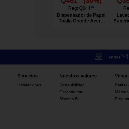
Q451
(
30
%)
Q3
140 x 240 cm
Reg:
Q644
99
Re
Dimensiones
Dispensador de Papel
Lavad
Toalla Grande Acero
Superi
Viva
Marca
Inoxidable
Agitad
2024812100
Modelo
1164873
Código SKU
Tiendas
Servicios
Nuestros valores
Venta 
Instalaciones
Sostenibilidad
Retirar
Garantía total
Método
Sistema B
Pregunt