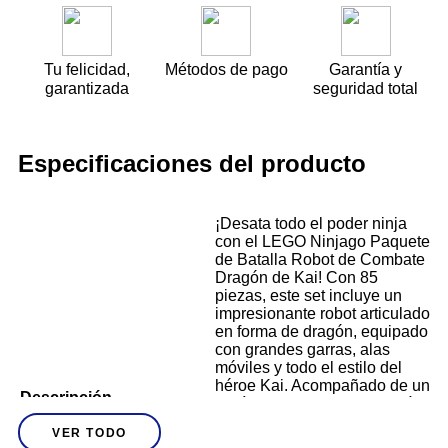
Tu felicidad,
Métodos de pago
Garantía y
garantizada
seguridad total
Especificaciones del producto
¡Desata todo el poder ninja
con el LEGO Ninjago Paquete
de Batalla Robot de Combate
Dragón de Kai! Con 85
piezas, este set incluye un
impresionante robot articulado
en forma de dragón, equipado
con grandes garras, alas
móviles y todo el estilo del
héroe Kai. Acompañado de un
Descripción
espíritu guerrero rival, podrás
recrear batallas llenas de
VER TODO
acción y fantasía. Ideal para