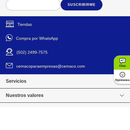
imponentes.
SUSCRIBIRME
Diseñado para niños desde 6
años, ideal para fomentar la
creatividad y el juego
imaginativo.
Tiendas
Compatible con otros sets
LEGO® para ampliar el
Compra por WhatsApp
universo de aventuras ninja.
(502) 2499-7575
Caja aprox.: 19 x 14 x 7 cm
Dimensiones
cemacoparaempresas@cemaco.com
Chat
Ninjago
Línea
Opiniones
Servicios
Lego
Marca
Nuestros valores
71851
Modelo
Venta en línea
1198323
Código SKU
Grupo CEMACO